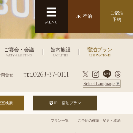
ご宿泊
JR+宿泊
予約
MENU
ご宴会・会議
館内施設
宿泊プラン
PARTY & MEETING
FACILITIES
RESERVATIONS
0263-37-0111
tel.
お問合せ
Select Language
▼
JR＋宿泊プラン
プラン一覧
ご予約の確認・変更・取消