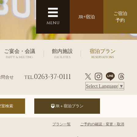
ご宿泊
JR+宿泊
予約
MENU
ご宴会・会議
館内施設
宿泊プラン
PARTY & MEETING
FACILITIES
RESERVATIONS
0263-37-0111
tel.
お問合せ
Select Language
▼
JR＋宿泊プラン
プラン一覧
ご予約の確認・変更・取消