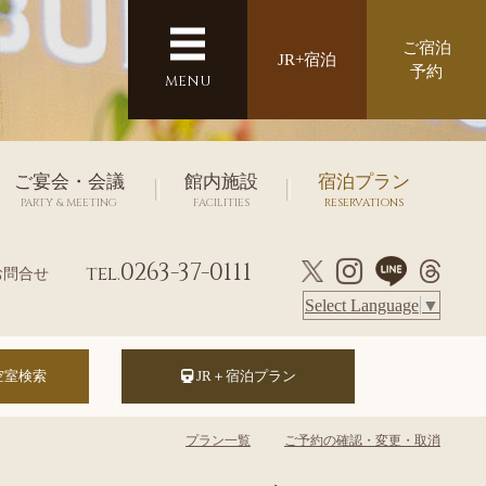
ご宿泊
JR+宿泊
予約
MENU
ご宴会・会議
館内施設
宿泊プラン
PARTY & MEETING
FACILITIES
RESERVATIONS
0263-37-0111
tel.
お問合せ
Select Language
▼
JR＋宿泊プラン
プラン一覧
ご予約の確認・変更・取消