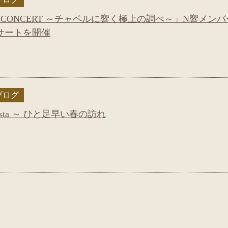
GHT CONCERT ～チャペルに響く極上の調べ～」N響メンバ
サートを開催
ブログ
na Vista ～ ひと足早い春の訪れ