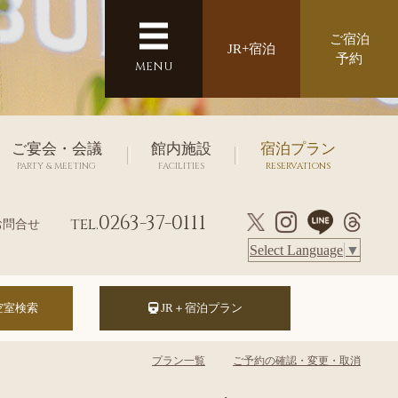
ご宿泊
JR+宿泊
予約
MENU
ご宴会・会議
館内施設
宿泊プラン
PARTY & MEETING
FACILITIES
RESERVATIONS
0263-37-0111
tel.
お問合せ
Select Language
▼
JR＋宿泊プラン
プラン一覧
ご予約の確認・変更・取消