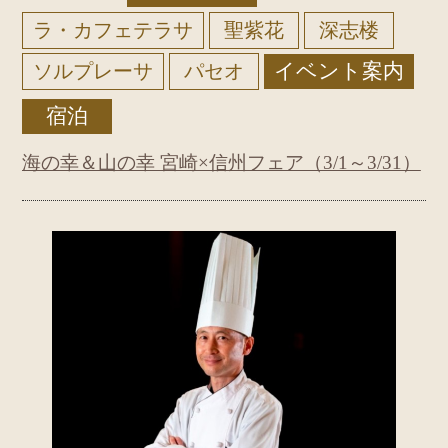
ラ・カフェテラサ
聖紫花
深志楼
イベント案内
ソルプレーサ
パセオ
宿泊
海の幸＆山の幸 宮崎×信州フェア（3/1～3/31）