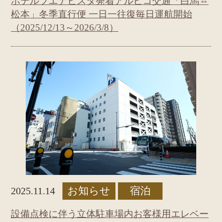
ホテルブエナビスタ発着アルピコ交通「白馬⇔
松本」冬季直行便 一日一往復毎日運航開始
（2025/12/13～2026/3/8）
お知らせ
宿泊
2025.11.14
設備点検に伴う立体駐車場内お客様用エレベー