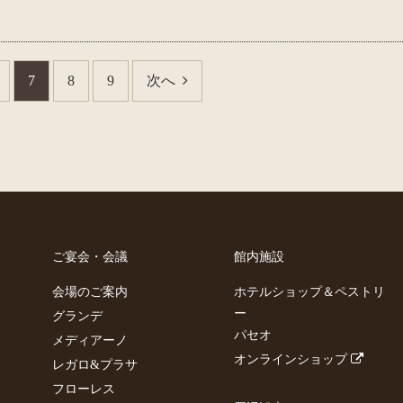
7
8
9
次へ
ご宴会・会議
館内施設
会場のご案内
ホテルショップ＆ペストリ
ー
グランデ
パセオ
メディアーノ
オンラインショップ
レガロ&プラサ
フローレス