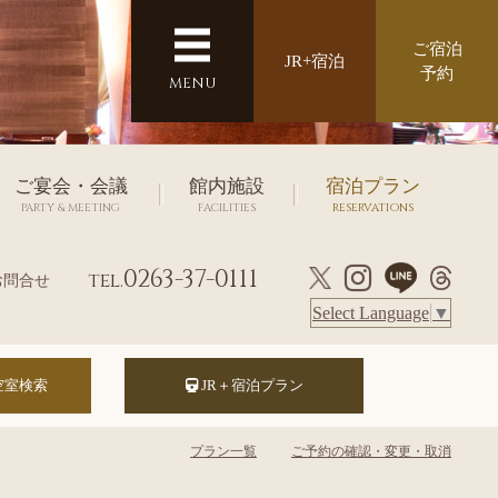
ご宿泊
JR+宿泊
予約
MENU
ご宴会・会議
館内施設
宿泊プラン
PARTY & MEETING
FACILITIES
RESERVATIONS
0263-37-0111
tel.
お問合せ
Select Language
▼
JR＋宿泊プラン
プラン一覧
ご予約の確認・変更・取消