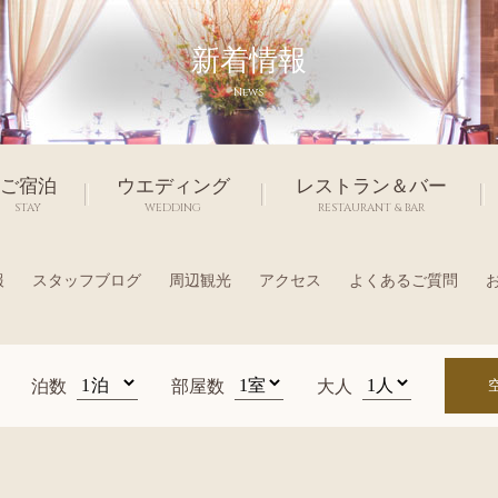
新着情報
News
ご宿泊
ウエディング
レストラン＆バー
STAY
WEDDING
RESTAURANT & BAR
報
スタッフブログ
周辺観光
アクセス
よくあるご質問
泊数
部屋数
大人