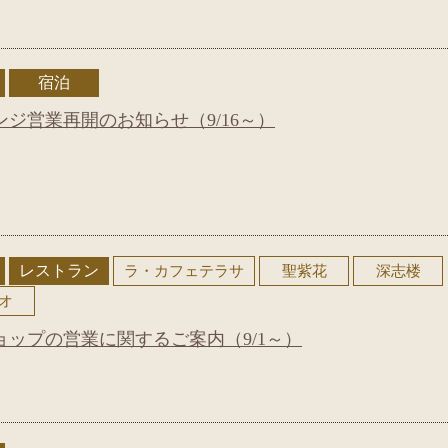
宿泊
ジ営業再開のお知らせ（9/16～）
レストラン
ラ・カフェテラサ
聖紫花
深志楼
オ
ップの営業に関するご案内（9/1～）