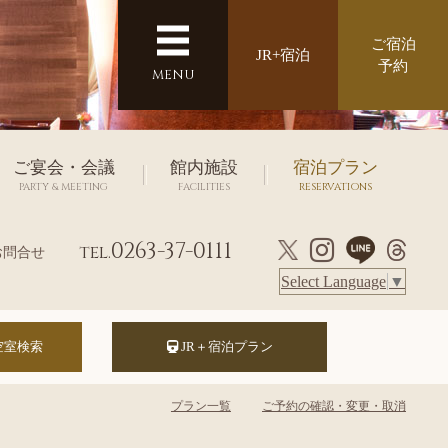
ご宿泊
JR+宿泊
予約
MENU
ご宴会・会議
館内施設
宿泊プラン
PARTY & MEETING
FACILITIES
RESERVATIONS
0263-37-0111
tel.
お問合せ
Select Language
▼
JR＋宿泊プラン
プラン一覧
ご予約の確認・変更・取消