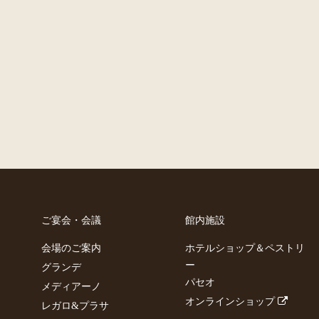
ご宴会・会議
館内施設
会場のご案内
ホテルショップ＆ペストリ
ー
グランデ
パセオ
メディアーノ
オンラインショップ
レガロ&プラサ