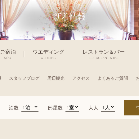
新着情報
News
ご宿泊
ウエディング
レストラン＆バー
STAY
WEDDING
RESTAURANT & BAR
報
スタッフブログ
周辺観光
アクセス
よくあるご質問
泊数
部屋数
大人