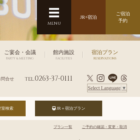
ご宿泊
JR+宿泊
予約
MENU
ご宴会・会議
館内施設
宿泊プラン
PARTY & MEETING
FACILITIES
RESERVATIONS
0263-37-0111
tel.
お問合せ
Select Language
▼
JR＋宿泊プラン
プラン一覧
ご予約の確認・変更・取消