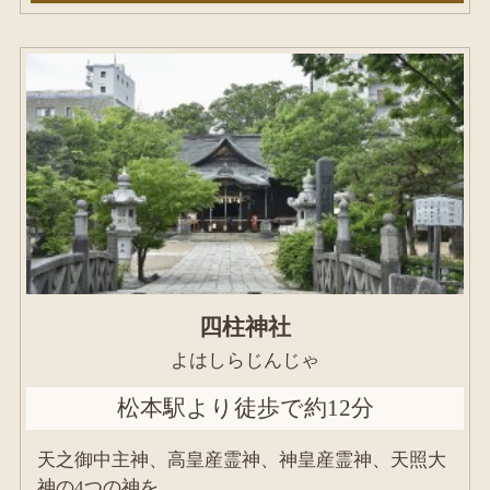
四柱神社
よはしらじんじゃ
松本駅より徒歩で約12分
天之御中主神、高皇産霊神、神皇産霊神、天照大
神の4つの神を...