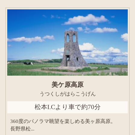
美ケ原高原
うつくしがはらこうげん
松本I.Cより車で約70分
360度のパノラマ眺望を楽しめる美ヶ原高原。
長野県松...