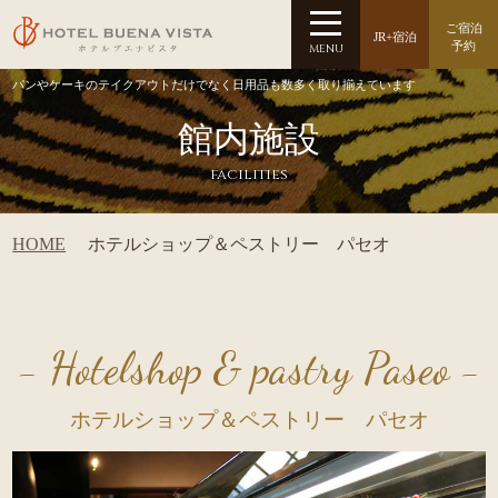
ご宿泊
JR+宿泊
予約
MENU
パンやケーキのテイクアウトだけでなく日用品も数多く取り揃えています
館内施設
facilities
HOME
ホテルショップ＆ペストリー パセオ
- Hotelshop & pastry Paseo -
ホテルショップ＆ペストリー パセオ