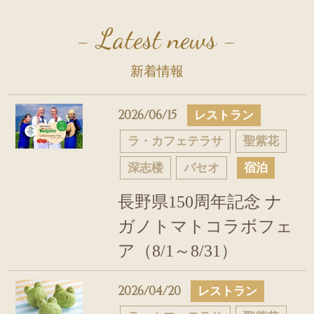
- Latest news -
新着情報
2026/06/15
レストラン
ラ・カフェテラサ
聖紫花
深志楼
パセオ
宿泊
長野県150周年記念 ナ
ガノトマトコラボフェ
ア（8/1～8/31）
2026/04/20
レストラン