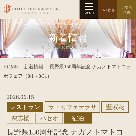
ご宿泊
JR+宿泊
予約
MENU
ホテルブエナビスタの最新情報をいち早くお届けします
新着情報
News
HOME
新着情報
長野県150周年記念 ナガノトマトコラ
ボフェア（8/1～8/31）
2026.06.15
レストラン
ラ・カフェテラサ
聖紫花
深志楼
パセオ
宿泊
長野県150周年記念 ナガノトマトコ