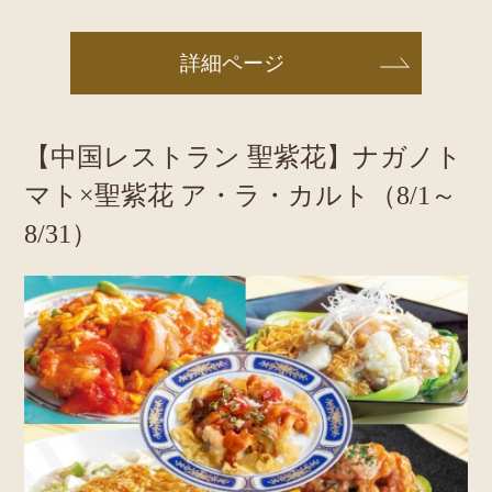
詳細ページ
【中国レストラン 聖紫花】ナガノト
マト×聖紫花 ア・ラ・カルト（8/1～
8/31）