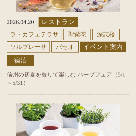
レストラン
2026.04.20
ラ・カフェテラサ
聖紫花
深志楼
イベント案内
ソルプレーサ
パセオ
宿泊
信州の初夏を香りで楽しむ ハーブフェア（5/1
～5/31）