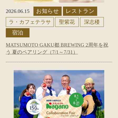
お知らせ
レストラン
2026.06.15
ラ・カフェテラサ
聖紫花
深志楼
宿泊
MATSUMOTO GAKU都 BREWING 2周年を祝
う 夏のペアリング（7/1～7/31）