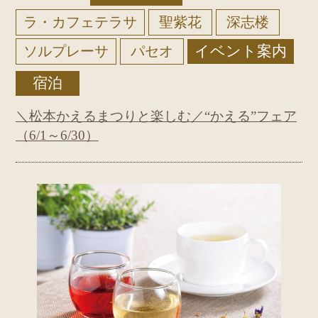
ラ・カフェテラサ
聖紫花
深志楼
イベント案内
ソルプレーサ
パセオ
宿泊
＼松本かえるまつりと楽しむ／“かえる”フェア
（6/1～6/30）