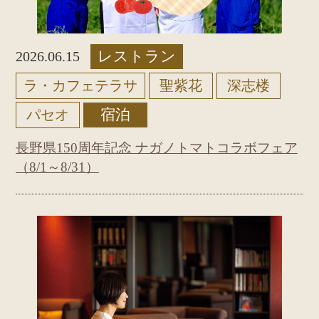
レストラン
2026.06.15
ラ・カフェテラサ
聖紫花
深志楼
宿泊
パセオ
長野県150周年記念 ナガノトマトコラボフェア
（8/1～8/31）