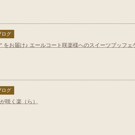
ブログ
” をお届け♪ エールコート咲楽様へのスイーツブッフェ
ブログ
顔が咲く楽（ら）