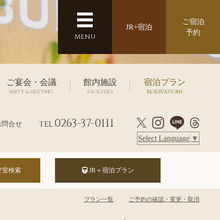
ご宿泊
JR+宿泊
予約
MENU
ご宴会・会議
館内施設
宿泊プラン
PARTY & MEETING
FACILITIES
RESERVATIONS
0263-37-0111
tel.
お問合せ
Select Language
▼
JR＋宿泊プラン
プラン一覧
ご予約の確認・変更・取消