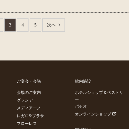
3
4
5
次へ
ご宴会・会議
館内施設
会場のご案内
ホテルショップ＆ペストリ
ー
グランデ
パセオ
メディアーノ
オンラインショップ
レガロ&プラサ
フローレス