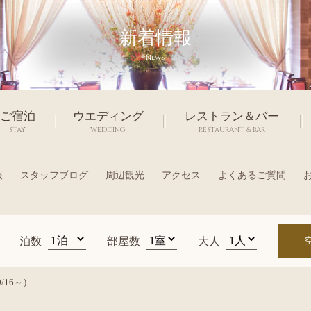
新着情報
News
ご宿泊
ウエディング
レストラン＆バー
STAY
WEDDING
RESTAURANT & BAR
報
スタッフブログ
周辺観光
アクセス
よくあるご質問
泊数
部屋数
大人
16～）