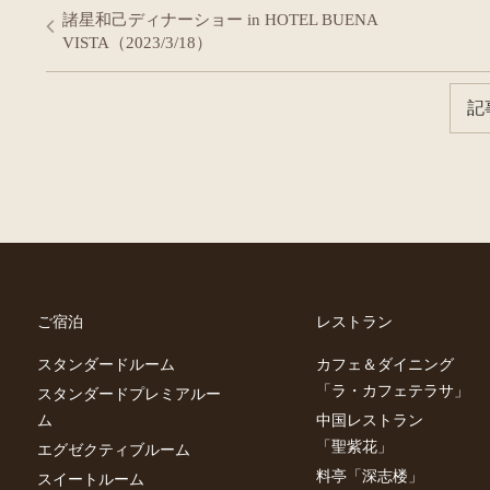
諸星和己ディナーショー in HOTEL BUENA
VISTA（2023/3/18）
記
ご宿泊
レストラン
スタンダードルーム
カフェ＆ダイニング
「ラ・カフェテラサ」
スタンダードプレミアルー
ム
中国レストラン
「聖紫花」
エグゼクティブルーム
料亭「深志楼」
スイートルーム