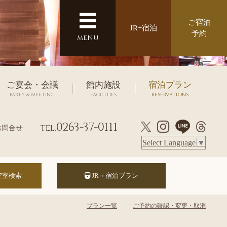
ご宿泊
JR+宿泊
予約
MENU
ご宴会・会議
館内施設
宿泊プラン
PARTY & MEETING
FACILITIES
RESERVATIONS
0263-37-0111
tel.
お問合せ
Select Language
▼
JR＋宿泊プラン
プラン一覧
ご予約の確認・変更・取消