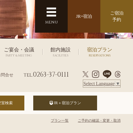
ご宿泊
JR+宿泊
予約
MENU
ご宴会・会議
館内施設
宿泊プラン
PARTY & MEETING
FACILITIES
RESERVATIONS
0263-37-0111
tel.
お問合せ
Select Language
▼
JR＋宿泊プラン
プラン一覧
ご予約の確認・変更・取消