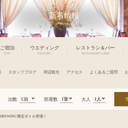
新着情報
News
ご宿泊
ウエディング
レストラン＆バー
STAY
WEDDING
RESTAURANT & BAR
報
スタッフブログ
周辺観光
アクセス
よくあるご質問
泊数
部屋数
大人
 BREWING 限定ボトル登場！