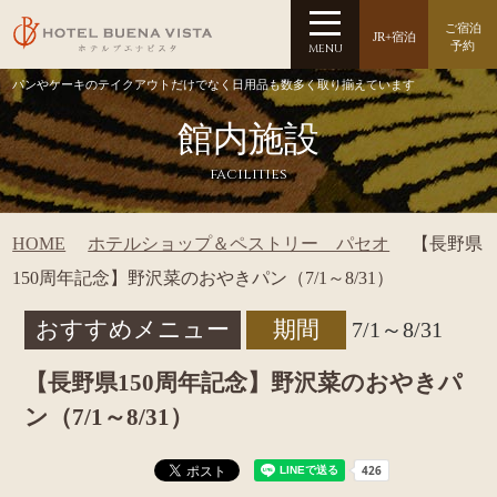
ご宿泊
JR+宿泊
予約
MENU
パンやケーキのテイクアウトだけでなく日用品も数多く取り揃えています
館内施設
facilities
HOME
ホテルショップ＆ペストリー パセオ
【長野県
150周年記念】野沢菜のおやきパン（7/1～8/31）
おすすめメニュー
期間
7/1～8/31
【長野県150周年記念】野沢菜のおやきパ
ン（7/1～8/31）