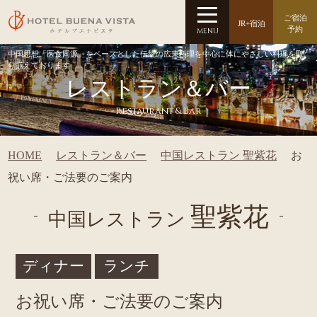
ご宿泊
JR+宿泊
予約
MENU
中国思想「医食同源」をベースとした伝統の広東料理を中心に体にやさしい料理を取
り揃えております
レストラン＆バー
Restaurant & Bar
HOME
レストラン＆バー
中国レストラン 聖紫花
お
祝い席・ご法要のご案内
聖紫花
中国レストラン
ディナー
ランチ
お祝い席・ご法要のご案内