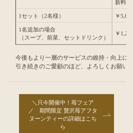
新料金
1セット（2名様）
￥5,00
1名追加の場合
￥1,20
（スープ、前菜、セットドリンク）
今後もより一層のサービスの維持・向上に
引き続きのご愛顧のほど、よろしくお願い
＼只今開催中！苺フェア
／ 期間限定 贅沢苺アフタ
ヌーンティーの詳細はこち
ら