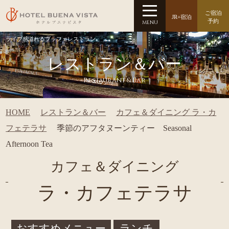
ご宿泊
JR+宿泊
予約
MENU
ライブ感溢れるブッフェレストラン
レストラン＆バー
Restaurant & Bar
HOME
レストラン＆バー
カフェ＆ダイニング ラ・カ
フェテラサ
季節のアフタヌーンティー Seasonal
Afternoon Tea
カフェ＆ダイニング
ラ・カフェテラサ
おすすめメニュー
ランチ